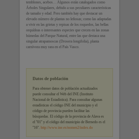
temblones, acebos… Algunos están catalogados como
Árboles Singulares, debido a sus peculiares características
de tamaño y edad. Pero también hay que destacar un
elevado número de plantas no leñosas; como las adaptadas
a vivir en las grietas y repisas de los roquedos, las bellas
orquídeas o interesantes especies que crecen en las zonas
húmedas del Parque Natural, entre las que destaca una
singular atrapamoscas (Drosera longifolia), planta
carnívora muy rara en el País Vasco.
Datos de población
Para obtener datos de población actualizados
puede consultar el Web del INE (Instituto
Nacional de Estadística). Para consultar algunas
estadísticas el código INE del municipio y el
código de provincia pueden facilitar las
búsquedas. El código de la provincia de Alava es
el ''01'' y el código del municipio de Bernedo es el
''16''.
http://www.ine.es/nomen2/index.do