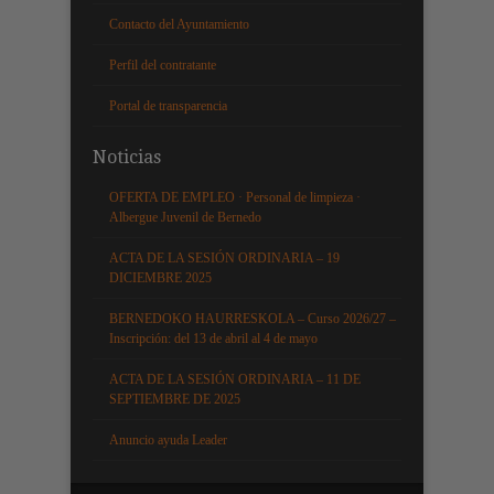
Contacto del Ayuntamiento
Perfil del contratante
Portal de transparencia
Noticias
OFERTA DE EMPLEO · Personal de limpieza ·
Albergue Juvenil de Bernedo
ACTA DE LA SESIÓN ORDINARIA – 19
DICIEMBRE 2025
BERNEDOKO HAURRESKOLA – Curso 2026/27 –
Inscripción: del 13 de abril al 4 de mayo
ACTA DE LA SESIÓN ORDINARIA – 11 DE
SEPTIEMBRE DE 2025
Anuncio ayuda Leader