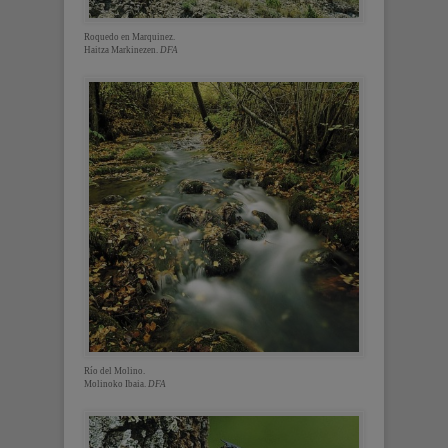
Roquedo en Marquinez.
Haitza Markinezen.
DFA
Río del Molino.
Molinoko Ibaia.
DFA