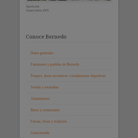
Águila real.
Arrano beltza.
DFA
Conoce Bernedo
Datos generales
Patrimonio y pueblos de Bernedo
Parques, áreas recreativas e instalaciones deportivas
Sendas y montañas
Alojamientos
Bares y restaurantes
Fiestas, ferias y tradición
Gastronomía