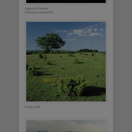
Laguna de Olandina.
Olandinako urmaela.
DFA
El Raso.
DFA