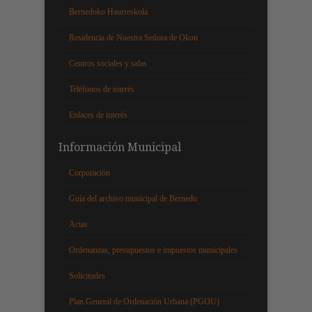
Bernedoko Haurreskola
Residencia de Nuestra Señora de Okon
Centros sociales y salas
Teléfonos de interés
Enlaces de interés
Información Municipal
Corporación
Guía del archivo municipal de Bernedo
Actas
Ordenanzas, presupuestos e impuestos municipales
Solicitudes
Plan General de Ordenación Urbana (PGOU)