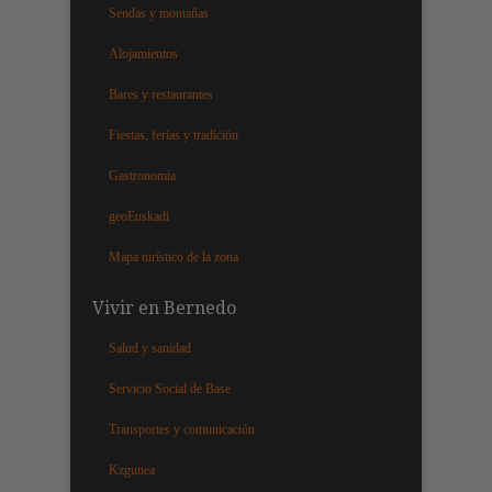
Sendas y montañas
Alojamientos
Bares y restaurantes
Fiestas, ferias y tradición
Gastronomía
geoEuskadi
Mapa turístico de la zona
Vivir en Bernedo
Salud y sanidad
Servicio Social de Base
Transportes y comunicación
Kzgunea