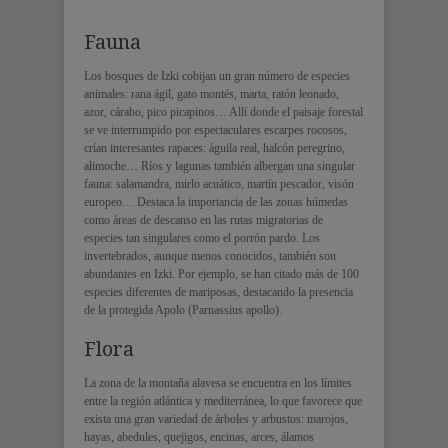
Fauna
Los bosques de Izki cobijan un gran número de especies
animales: rana ágil, gato montés, marta, ratón leonado,
azor, cárabo, pico picapinos… Allí donde el paisaje forestal
se ve interrumpido por espectaculares escarpes rocosos,
crían interesantes rapaces: águila real, halcón peregrino,
alimoche… Ríos y lagunas también albergan una singular
fauna: salamandra, mirlo acuático, martín pescador, visón
europeo… Destaca la importancia de las zonas húmedas
como áreas de descanso en las rutas migratorias de
especies tan singulares como el porrón pardo. Los
invertebrados, aunque menos conocidos, también son
abundantes en Izki. Por ejemplo, se han citado más de 100
especies diferentes de mariposas, destacando la presencia
de la protegida Apolo (Parnassius apollo).
Flora
La zona de la montaña alavesa se encuentra en los límites
entre la región atlántica y mediterránea, lo que favorece que
exista una gran variedad de árboles y arbustos: marojos,
hayas, abedules, quejigos, encinas, arces, álamos