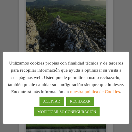
Utilizamos cookies propias con finalidad técnica y de terceros
para recopilar información que ayuda a optimizar su visita a
Peña del Castillo.
sus páginas web. Usted puede permitir su uso o rechazarlo,
Casillako muinoa.
DFA
también puede cambiar su configuración siempre que lo desee.
Encontrará más información en
nuestra política de Cookies
.
ACEPTAR
RECHAZAR
MODIFICAR SU CONFIGURACIÓN