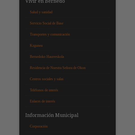
Vivir en Bernedo
Salud y sanidad
Servicio Social de Base
Transportes y comunicación
Kzgunea
Bernedoko Haurreskola
Residencia de Nuestra Señora de Okon
Centros sociales y salas
Teléfonos de interés
Enlaces de interés
Información Municipal
Corporación