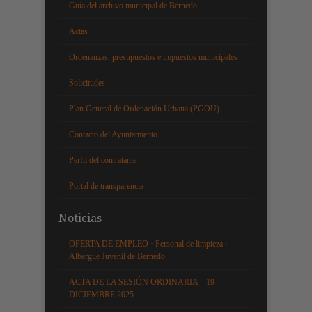
Guía del archivo municipal de Bernedo
Actas
Ordenanzas, presupuestos e impuestos municipales
Solicitudes
Plan General de Ordenación Urbana (PGOU)
Contacto del Ayuntamiento
Perfil del contratante
Portal de transparencia
Noticias
OFERTA DE EMPLEO · Personal de limpieza ·
Albergue Juvenil de Bernedo
ACTA DE LA SESIÓN ORDINARIA – 19
DICIEMBRE 2025