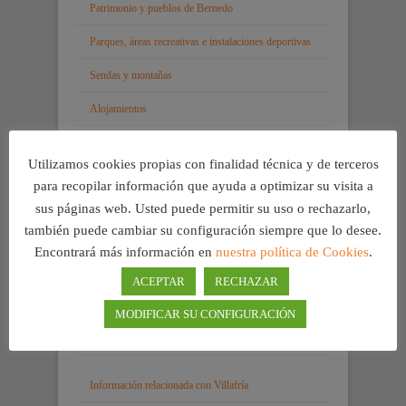
Patrimonio y pueblos de Bernedo
Parques, áreas recreativas e instalaciones deportivas
Sendas y montañas
Alojamientos
Bares y restaurantes
Utilizamos cookies propias con finalidad técnica y de terceros
Fiestas, ferias y tradición
para recopilar información que ayuda a optimizar su visita a
sus páginas web. Usted puede permitir su uso o rechazarlo,
Gastronomía
también puede cambiar su configuración siempre que lo desee.
geoEuskadi
Encontrará más información en
nuestra política de Cookies
.
Mapa turístico de la zona
ACEPTAR
RECHAZAR
MODIFICAR SU CONFIGURACIÓN
Información relacionada
Información relacionada con Villafría