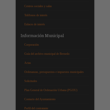
Centros sociales y salas
Teléfonos de interés
Enlaces de interés
Información Municipal
Corporación
Guía del archivo municipal de Bernedo
Actas
Ordenanzas, presupuestos e impuestos municipales
Solicitudes
Plan General de Ordenación Urbana (PGOU)
Contacto del Ayuntamiento
Perfil del contratante