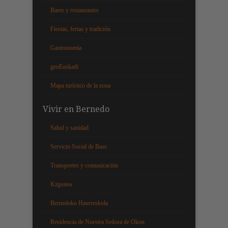
Bares y restaurantes
Fiestas, ferias y tradición
Gastronomía
geoEuskadi
Mapa turístico de la zona
Vivir en Bernedo
Salud y sanidad
Servicio Social de Base
Transportes y comunicación
Kzgunea
Bernedoko Haurreskola
Residencia de Nuestra Señora de Okon