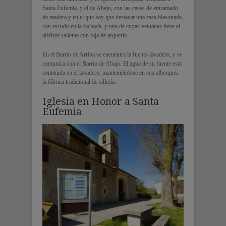
Santa Eufemia, y el de Abajo, con las casas de entramado
de madera y en el que hay que destacar una casa blasonada,
con escudo en la fachada, y una de cuyas ventanas tiene el
alféizar saliente con faja de arquería.
En el Barrio de Arriba se encuentra la fuente-lavadero, y se
comunica con el Barrio de Abajo. El agua de su fuente está
contenida en el lavadero, manteniéndose en sus alberques
la fábrica tradicional de sillería.
Iglesia en Honor a Santa
Eufemia