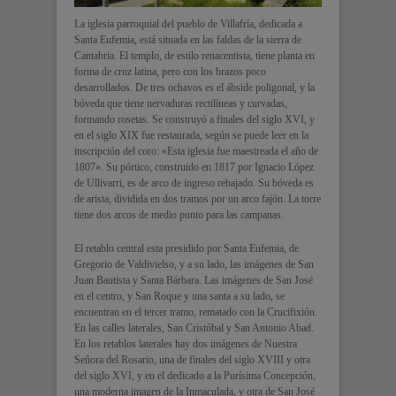
La iglesia parroquial del pueblo de Villafría, dedicada a
Santa Eufemia, está situada en las faldas de la sierra de
Cantabria. El templo, de estilo renacentista, tiene planta en
forma de cruz latina, pero con los brazos poco
desarrollados. De tres ochavos es el ábside poligonal, y la
bóveda que tiene nervaduras rectilíneas y curvadas,
formando rosetas. Se construyó a finales del siglo XVI, y
en el siglo XIX fue restaurada, según se puede leer en la
inscripción del coro: «Esta iglesia fue maestreada el año de
1807». Su pórtico, construido en 1817 por Ignacio López
de Ullívarri, es de arco de ingreso rebajado. Su bóveda es
de arista, dividida en dos tramos por un arco fajón. La torre
tiene dos arcos de medio punto para las campanas.
El retablo central esta presidido por Santa Eufemia, de
Gregorio de Valdivielso, y a su lado, las imágenes de San
Juan Bautista y Santa Bárbara. Las imágenes de San José
en el centro, y San Roque y una santa a su lado, se
encuentran en el tercer tramo, rematado con la Crucifixión.
En las calles laterales, San Cristóbal y San Antonio Abad.
En los retablos laterales hay dos imágenes de Nuestra
Señora del Rosario, una de finales del siglo XVIII y otra
del siglo XVI, y en el dedicado a la Purísima Concepción,
una moderna imagen de la Inmaculada, y otra de San José