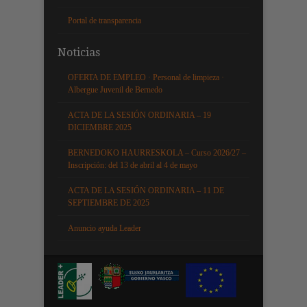
Portal de transparencia
Noticias
OFERTA DE EMPLEO · Personal de limpieza ·
Albergue Juvenil de Bernedo
ACTA DE LA SESIÓN ORDINARIA – 19
DICIEMBRE 2025
BERNEDOKO HAURRESKOLA – Curso 2026/27 –
Inscripción: del 13 de abril al 4 de mayo
ACTA DE LA SESIÓN ORDINARIA – 11 DE
SEPTIEMBRE DE 2025
Anuncio ayuda Leader