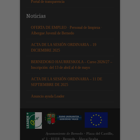
Portal de transparencia
Noticias
OFERTA DE EMPLEO · Personal de limpieza ·
Albergue Juvenil de Bernedo
ACTA DE LA SESIÓN ORDINARIA – 19
DICIEMBRE 2025
BERNEDOKO HAURRESKOLA – Curso 2026/27 –
Inscripción: del 13 de abril al 4 de mayo
ACTA DE LA SESIÓN ORDINARIA – 11 DE
SEPTIEMBRE DE 2025
Anuncio ayuda Leader
Ayuntamiento de Bernedo
· Plaza del Castillo,
nº 1 · 01118 · Bernedo · Álava/Araba