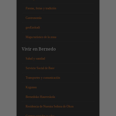
Fiestas, ferias y tradición
Gastronomía
geoEuskadi
Mapa turístico de la zona
Vivir en Bernedo
Salud y sanidad
Servicio Social de Base
Transportes y comunicación
Kzgunea
Bernedoko Haurreskola
Residencia de Nuestra Señora de Okon