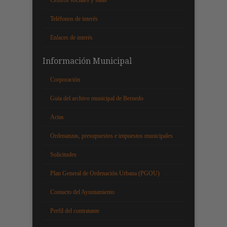
Centros sociales y salas
Teléfonos de interés
Enlaces de interés
Información Municipal
Corporación
Guía del archivo municipal de Bernedo
Actas
Ordenanzas, presupuestos e impuestos municipales
Solicitudes
Plan General de Ordenación Urbana (PGOU)
Contacto del Ayuntamiento
Perfil del contratante