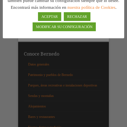
también puede cambiar su configuración siempre que lo desee.
Encontrará más información en
nuestra política de Cookies
.
ACEPTAR
RECHAZAR
MODIFICAR SU CONFIGURACIÓN
Conoce Bernedo
Datos generales
Patrimonio y pueblos de Bernedo
Parques, áreas recreativas e instalaciones deportivas
Sendas y montañas
Alojamientos
Bares y restaurantes