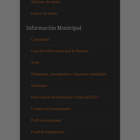
Teléfonos de interés
Enlaces de interés
Información Municipal
Corporación
Guía del archivo municipal de Bernedo
Actas
Ordenanzas, presupuestos e impuestos municipales
Solicitudes
Plan General de Ordenación Urbana (PGOU)
Contacto del Ayuntamiento
Perfil del contratante
Portal de transparencia