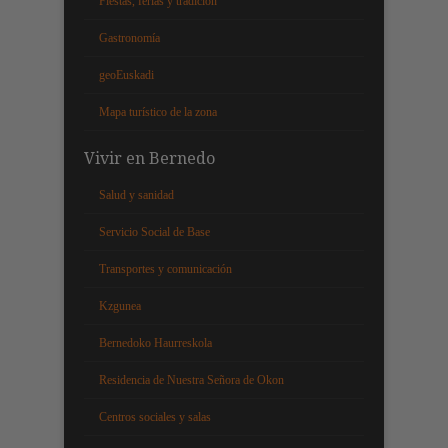
Fiestas, ferias y tradición
Gastronomía
geoEuskadi
Mapa turístico de la zona
Vivir en Bernedo
Salud y sanidad
Servicio Social de Base
Transportes y comunicación
Kzgunea
Bernedoko Haurreskola
Residencia de Nuestra Señora de Okon
Centros sociales y salas