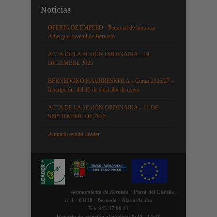
Noticias
OFERTA DE EMPLEO · Personal de limpieza ·
Albergue Juvenil de Bernedo
ACTA DE LA SESIÓN ORDINARIA – 19
DICIEMBRE 2025
BERNEDOKO HAURRESKOLA – Curso 2026/27 –
Inscripción: del 13 de abril al 4 de mayo
ACTA DE LA SESIÓN ORDINARIA – 11 DE
SEPTIEMBRE DE 2025
Anuncio ayuda Leader
Ayuntamiento de Bernedo
· Plaza del Castillo,
nº 1 · 01118 · Bernedo · Álava/Araba
Tel: 945 37 80 41
Horario de atención al público: 9:30 - 14:30