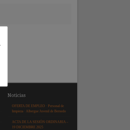
.
Noticias
OFERTA DE EMPLEO · Personal de
limpieza · Albergue Juvenil de Bernedo
ACTA DE LA SESIÓN ORDINARIA –
19 DICIEMBRE 2025