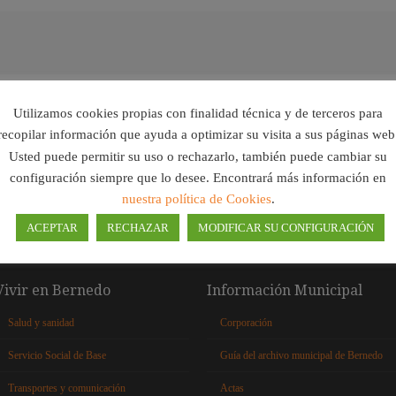
Utilizamos cookies propias con finalidad técnica y de terceros para
recopilar información que ayuda a optimizar su visita a sus páginas web
Usted puede permitir su uso o rechazarlo, también puede cambiar su
configuración siempre que lo desee. Encontrará más información en
nuestra política de Cookies
.
ACEPTAR
RECHAZAR
MODIFICAR SU CONFIGURACIÓN
Vivir en Bernedo
Información Municipal
Salud y sanidad
Corporación
Servicio Social de Base
Guía del archivo municipal de Bernedo
Transportes y comunicación
Actas